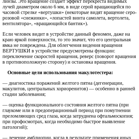
линзы. Это вращение создает эффект перекреста видимых
лучей диаметром около 6 мм, в виде серой вращающейся по
часовой стрелке «вертушки» (некоторые видят вращение серо-
розовой «снежинки», «лопастей винта самолета, вертолета,
вентилятора», «вращающийся бантик»).
Если человек видит в устройстве данный феномен, даже на
краю яркой поверхности, то это значит, что его центральная
ямка не повреждена. Для облегчения видения вращения
ВЕРТУШКИ в устройстве предусмотрены функции:
переключение скоростей вращения, реверс (поворот вращения
в противоположную сторону) и остановка вращения.
Основные цели использования макулотестера:
— диагностика поражений желтого пятна (дегенерации,
макулитов, центральных хориоренитов) — особенно в ранней
стадии заболевания;
— оценка функционального состояния желтого пятна (при
глаукоме или в предоперационный период при помутнении
преломляющих сред глаза, когда затруднена офтальмоскопия;
при профосмотрах, когда необходимо быстрое выявление
патологий);
— лечение амблиопии, когда в результате применения иных